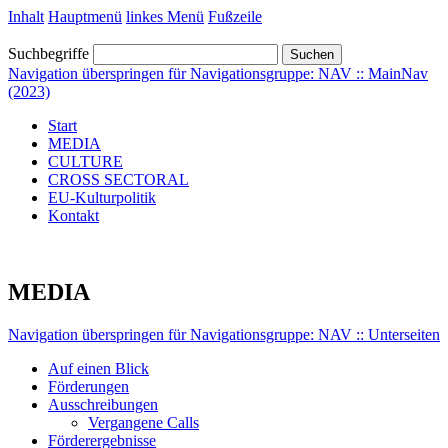
Inhalt
Hauptmenü
linkes Menü
Fußzeile
Suchbegriffe
Suchen
Navigation überspringen für Navigationsgruppe: NAV :: MainNav
(2023)
Start
MEDIA
CULTURE
CROSS SECTORAL
EU-Kulturpolitik
Kontakt
MEDIA
Navigation überspringen für Navigationsgruppe: NAV :: Unterseiten
Auf einen Blick
Förderungen
Ausschreibungen
Vergangene Calls
Förderergebnisse