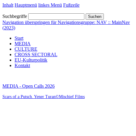
Inhalt
Hauptmenü
linkes Menü
Fußzeile
Suchbegriffe
Suchen
Navigation überspringen für Navigationsgruppe: NAV :: MainNav
(2023)
Start
MEDIA
CULTURE
CROSS SECTORAL
EU-Kulturpolitik
Kontakt
MEDIA - Open Calls 2026
Scars of a Putsch. Yener Turan©Mischief Films