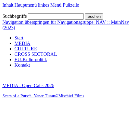
Inhalt
Hauptmenü
linkes Menü
Fußzeile
Suchbegriffe
Suchen
Navigation überspringen für Navigationsgruppe: NAV :: MainNav
(2023)
Start
MEDIA
CULTURE
CROSS SECTORAL
EU-Kulturpolitik
Kontakt
MEDIA - Open Calls 2026
Scars of a Putsch. Yener Turan©Mischief Films