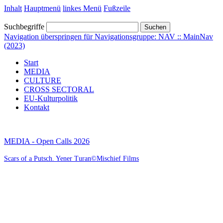
Inhalt
Hauptmenü
linkes Menü
Fußzeile
Suchbegriffe
Suchen
Navigation überspringen für Navigationsgruppe: NAV :: MainNav
(2023)
Start
MEDIA
CULTURE
CROSS SECTORAL
EU-Kulturpolitik
Kontakt
MEDIA - Open Calls 2026
Scars of a Putsch. Yener Turan©Mischief Films