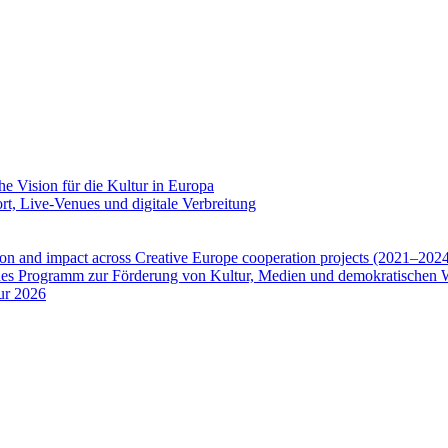
che Vision für die Kultur in Europa
t, Live-Venues und digitale Verbreitung
ation and impact across Creative Europe cooperation projects (2021–202
neues Programm zur Förderung von Kultur, Medien und demokratischen 
tur 2026