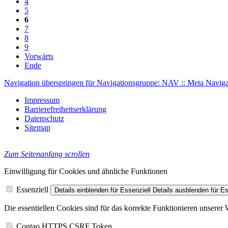
4
5
6
7
8
9
Vorwärts
Ende
Navigation überspringen für Navigationsgruppe: NAV :: Meta Naviga
Impressum
Barrierefreiheitserklärung
Datenschutz
Sitemap
Zum Seitenanfang scrollen
Einwilligung für Cookies und ähnliche Funktionen
Essenziell
Details einblenden
für Essenziell
Details ausblenden
für Es
Die essentiellen Cookies sind für das korrekte Funktionieren unserer
Contao HTTPS CSRF Token