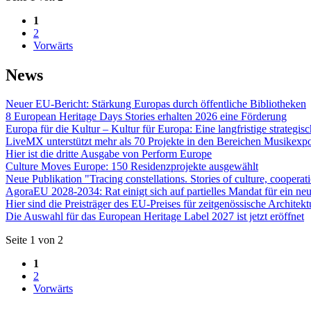
1
2
Vorwärts
News
Neuer EU-Bericht: Stärkung Europas durch öffentliche Bibliotheken
8 European Heritage Days Stories erhalten 2026 eine Förderung
Europa für die Kultur – Kultur für Europa: Eine langfristige strategis
LiveMX unterstützt mehr als 70 Projekte in den Bereichen Musikexpor
Hier ist die dritte Ausgabe von Perform Europe
Culture Moves Europe: 150 Residenzprojekte ausgewählt
Neue Publikation "Tracing constellations. Stories of culture, cooper
AgoraEU 2028-2034: Rat einigt sich auf partielles Mandat für ein 
Hier sind die Preisträger des EU-Preises für zeitgenössische Architek
Die Auswahl für das European Heritage Label 2027 ist jetzt eröffnet
Seite 1 von 2
1
2
Vorwärts