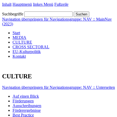
Inhalt
Hauptmenü
linkes Menü
Fußzeile
Suchbegriffe
Suchen
Navigation überspringen für Navigationsgruppe: NAV :: MainNav
(2023)
Start
MEDIA
CULTURE
CROSS SECTORAL
EU-Kulturpolitik
Kontakt
CULTURE
Navigation überspringen für Navigationsgruppe: NAV :: Unterseiten
Auf einen Blick
Förderungen
Ausschreibungen
Förderergebnisse
Best Practice